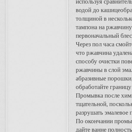
используя сравнител
водой до кашицеобра
толщиной в нескольк
тампона на ржавчину
первоначальный блес
Через пол часа смойт
что ржавчина удален
способу очистки пов
ржавчины в слой эма
абразивные порошки,
обработайте границу
Промывка после хими
тщательной, посколь
разрушать эмалевое 
По окончании промыв
дайте ванне полност