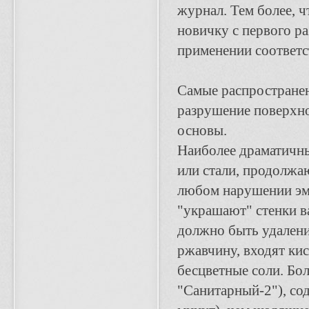
журнал. Тем более, ч
новичку с первого р
применении соответ
Самые распространен
разрушение поверхно
основы.
Наиболее драматичный
или стали, продолжаю
любом нарушении эм
"украшают" стенки в
должно быть удалени
ржавчину, входят ки
бесцветные соли. Бо
"Санитарный-2"), со