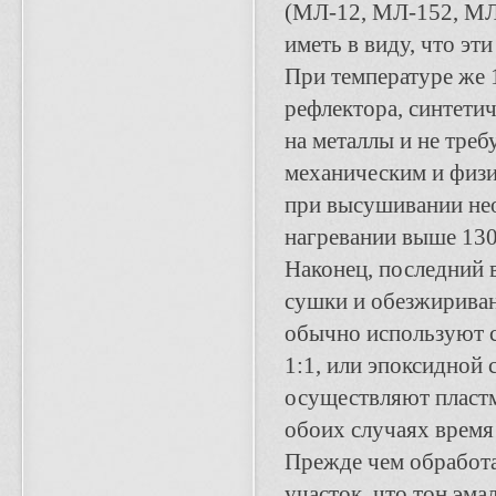
(МЛ-12, МЛ-152, МЛ-
иметь в виду, что эт
При температуре же 
рефлектора, синтети
на металлы и не тре
механическим и физи
при высушивании нео
нагревании выше 130
Наконец, последний 
сушки и обезжириван
обычно используют с
1:1, или эпоксидной
осуществляют пластм
обоих случаях время
Прежде чем обработа
участок, что тон эма