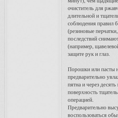
минут), чем щадящие
очиститель для ржав
длительной и тщател
соблюдения правил б
(резиновые перчатки,
последствий снимаю
(например, щавелевой
защите рук и глаз.
Порошки или пасты н
предварительно увл
пятна и через десят
поверхность тщател
операцией.
Предварительно выс
воспользоваться обы