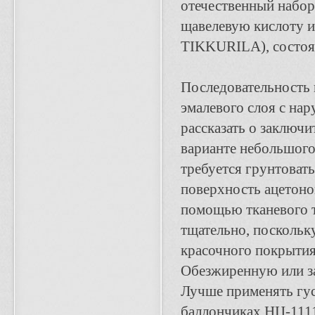
отечественный набор
щавелевую кислоту и
TIKKURILA), состоящ
Последовательность н
эмалевого слоя с на
рассказать о заключ
варианте небольшого
требуется грунтоват
поверхность ацетоно
помощью тканевого 
тщательно, поскольк
красочного покрытия
Обезжиренную или з
Лучше применять гу
баллончиках НЦ-1111