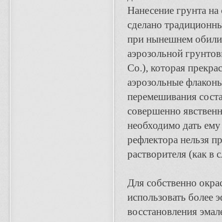
Нанесение грунта н
сделано традиционны
при нынешнем обили
аэрозольной грунто
Co.), которая прекра
аэрозольные флаконы
перемешивания состав
совершенно явственн
необходимо дать ем
рефлектора нельзя п
растворителя (как в 
Для собственно окра
использовать более 
восстановления эмале