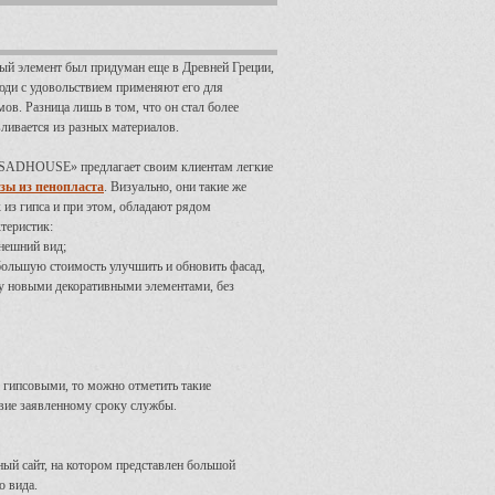
ый элемент был придуман еще в Древней Греции,
 люди с удовольствием применяют его для
ов. Разница лишь в том, что он стал более
ливается из разных материалов.
SADHOUSE» предлагает своим клиентам легкие
зы из пенопласта
. Визуально, они такие же
 из гипса и при этом, обладают рядом
теристик:
нешний вид;
большую стоимость улучшить и обновить фасад,
у новыми декоративными элементами, без
 гипсовыми, то можно отметить такие
твие заявленному сроку службы.
ный сайт, на котором представлен большой
о вида.