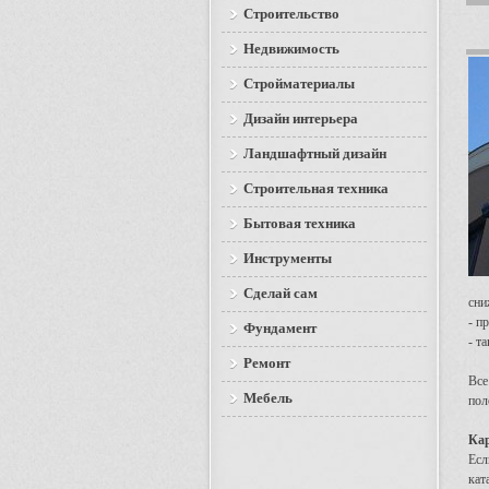
Строительство
Недвижимость
Стройматериалы
Дизайн интерьера
Ландшафтный дизайн
Строительная техника
Бытовая техника
Инструменты
Сделай сам
сни
- п
Фундамент
- т
Ремонт
Все
Мебель
пол
Кар
Есл
кат