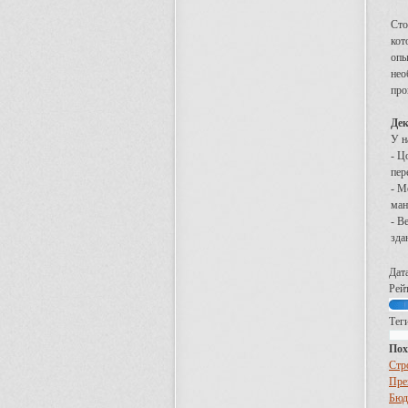
Сто
кот
опы
нео
про
Дек
У н
- Ц
пер
- М
ман
- В
зда
Дат
Рей
Теги
Пох
Стр
Пре
Бюд