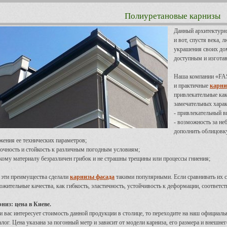
Полиуретановые карнизы
Данный архитектурн
и вот, спустя века,
украшения своих дом
доступным и изготав
Наша компании «FA
и практичные
карни
привлекательные как
замечательных харак
- привлекательный в
- возможность за не
дополнить облицовк
жения ее технических параметров;
рочность и стойкость к различным погодным условиям;
акому материалу безразличен грибок и не страшны трещины или процессы гниения;
 эти преимущества сделали
карнизы фасада
такими популярными. Если сравнивать их с
ожительные качества, как гибкость, эластичность, устойчивость к деформации, соответс
низ: цена в Киеве.
и вас интересует стоимость данной продукции в столице, то переходите на наш официаль
алог. Цена указана за погонный метр и зависит от модели карниза, его размера и внешнег