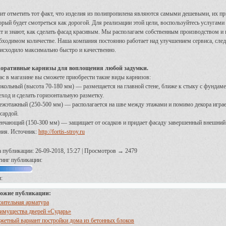
ит отметить тот факт, что изделия из полипропилена являются самыми дешевыми, их пр
орый будет смотреться как дорогой. Для реализации этой цели, воспользуйтесь услугам
т и знают, как сделать фасад красивым. Мы располагаем собственным производством и 
бходимом количестве. Наша компания постоянно работает над улучшением сервиса, след
исходило максимально быстро и качественно.
оративные карнизы для воплощения любой задумки.
ас в магазине вы сможете приобрести такие виды карнизов:
окольный (высота 70-180 мм) — размещается на главной стене, ближе к стыку с фундам
еход и сделать горизонтальную разметку.
ежэтажный (250-500 мм) — располагается на шве между этажами и помимо декора играет
сардой.
енчающий (150-300 мм) — защищает от осадков и придает фасаду завершенный внешний
ния.
Источник:
http://fortis-stroy.ru
а публикации: 26-09-2018, 15:27 | Просмотров → 2479
тинг публикации:
:
ожие публикации:
оительная арматура
имущества дверей «Сударь»
жетный вариант постройки дома из бетонных блоков